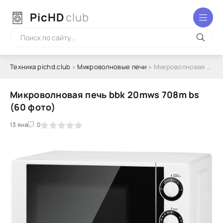
PicHD
club
Техника pichd.club
»
Микроволновые печи
» Микроволновая печь bbk 20mws 708m bs (60 фото)
Микроволновая печь bbk 20mws 708m bs
(60 фото)
2
3
13 янв
4
5
0