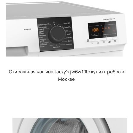
Стиральная машина Jacky's jw6w10lo купить ребра в
Москве