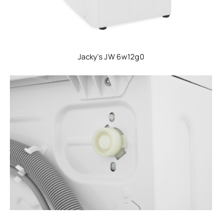
Jacky's JW 6w12g0