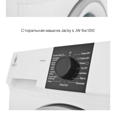
Стиральная машина Jacky s JW 6w10l0