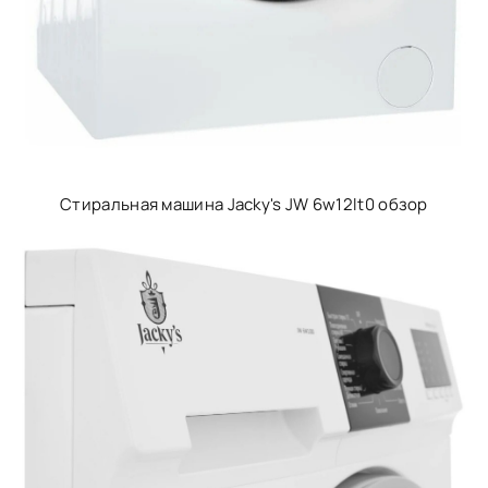
Стиральная машина Jacky's JW 6w12lt0 обзор