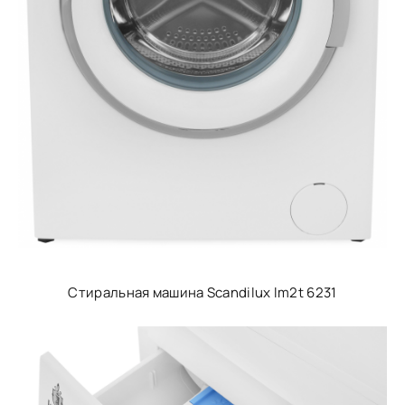
Стиральная машина Scandilux lm2t 6231