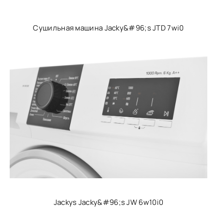
Сушильная машина Jacky&#96;s JTD 7wi0
Jackys Jacky&#96;s JW 6w10i0