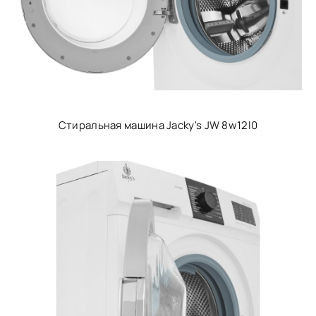
Стиральная машина Jacky's JW 8w12l0