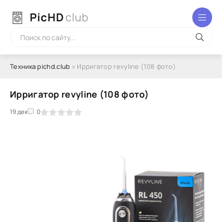
PicHD
club
Техника pichd.club
» Ирригатор revyline (108 фото)
Ирригатор revyline (108 фото)
2
3
19 дек
4
5
0