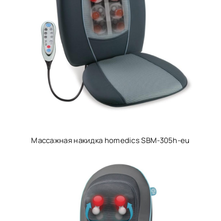
Массажная накидка homedics SBM-305h-eu