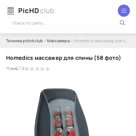
PicHD
club
Техника pichd.club
»
Массажеры
» Homedics массажер для спины (58 фото)
Homedics массажер для спины (58 фото)
2
3
17 янв
4
5
0