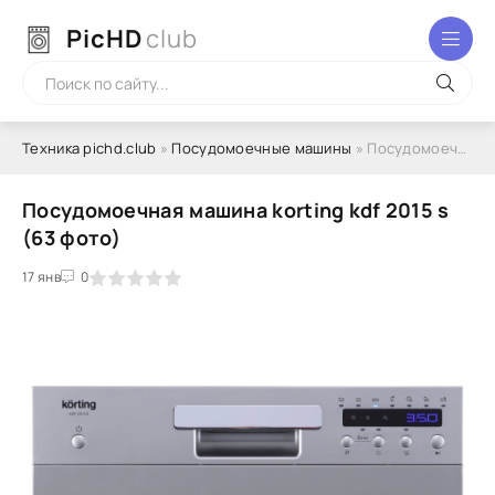
PicHD
club
Техника pichd.club
»
Посудомоечные машины
» Посудомоечная машина korting kdf 2015 s (63 фото)
Посудомоечная машина korting kdf 2015 s
(63 фото)
2
3
17 янв
4
5
0