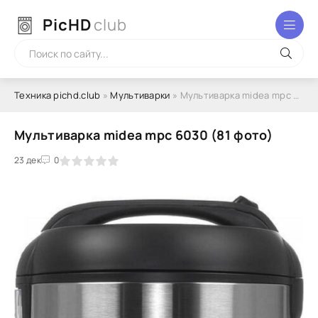
PicHD
club
Техника pichd.club
»
Мультиварки
» Мультиварка midea mpc 6030 (81 фото)
Мультиварка midea mpc 6030 (81 фото)
2
3
23 дек
4
5
0