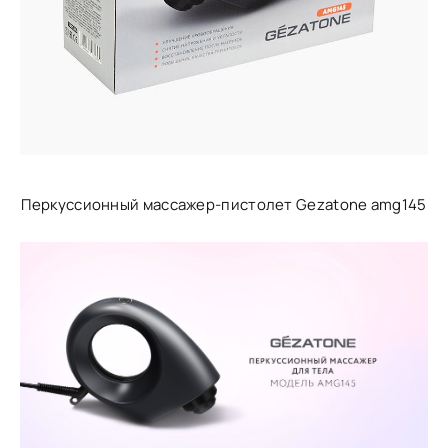
Перкуcсионный массажер-пистолет Gezatone amg145