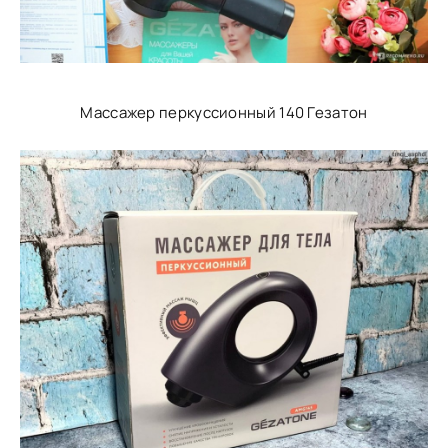
Массажер перкуссионный 140 Гезатон