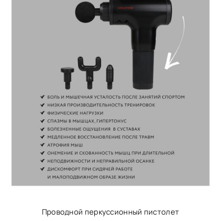
Проводной перкуссионный пистолет