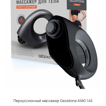
Перкуссионный массажер Gezatone AMG 145