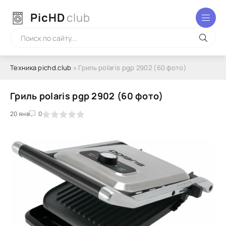
PicHD
club
Техника pichd.club
» Гриль polaris pgp 2902 (60 фото)
Гриль polaris pgp 2902 (60 фото)
2
3
20 янв
4
5
0