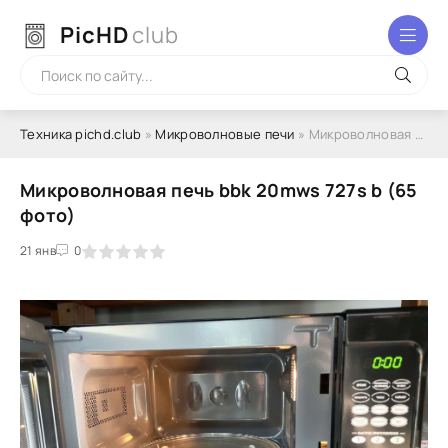
PicHD
club
Техника pichd.club
»
Микроволновые печи
» Микроволновая печь bbk 20mws 727s b (65 фото)
Микроволновая печь bbk 20mws 727s b (65
фото)
2
3
21 янв
4
5
0