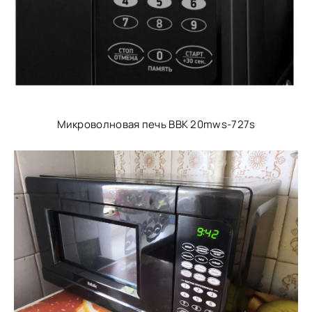
Микроволновая печь BBK 20mws-727s