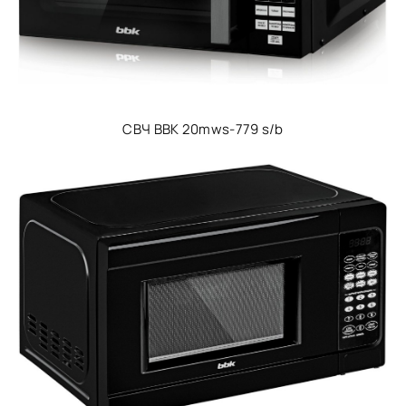
СВЧ BBK 20mws-779 s/b