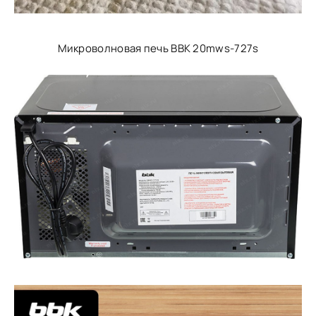
Микроволновая печь BBK 20mws-727s