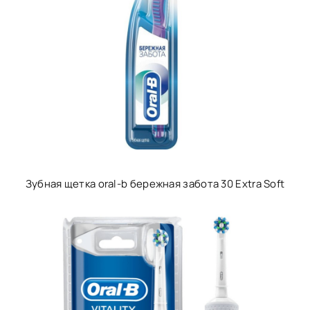
Зубная щетка oral-b бережная забота 30 Extra Soft