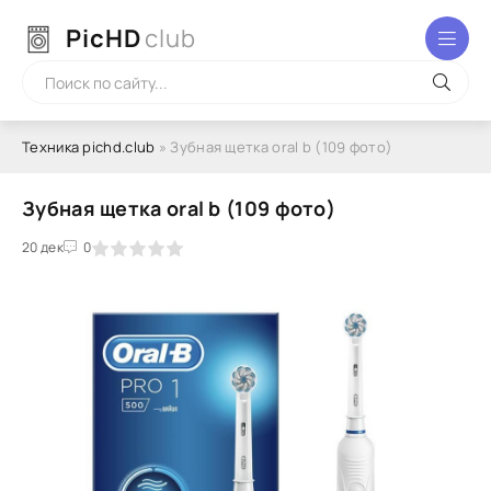
PicHD
club
Техника pichd.club
» Зубная щетка oral b (109 фото)
Зубная щетка oral b (109 фото)
2
3
20 дек
4
5
0