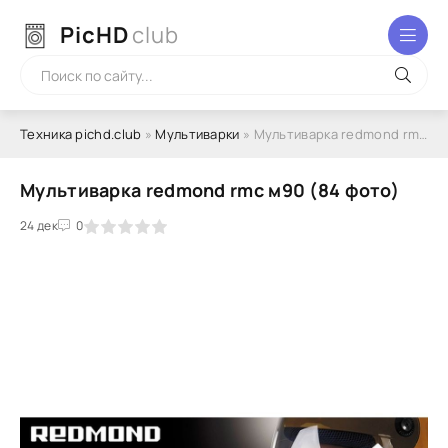
PicHD
club
Техника pichd.club
»
Мультиварки
» Мультиварка redmond rmc м90 (84 фото)
Мультиварка redmond rmc м90 (84 фото)
2
3
24 дек
4
5
0