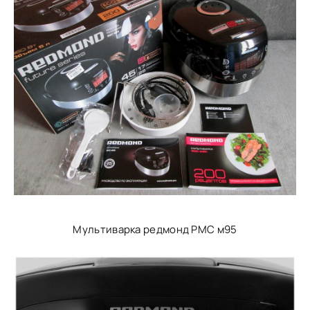
Мультиварка редмонд РМС м95