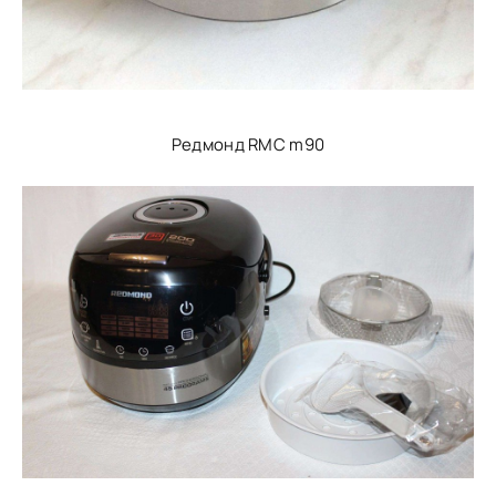
Редмонд RMC m90