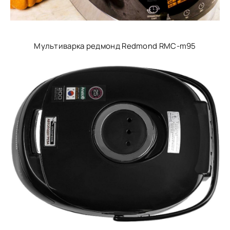
Мультиварка редмонд Redmond RMC-m95