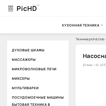
CLUB
PicHD
КУХОННАЯ ТЕХНИКА
Техника pichd.club
ДУХОВЫЕ ШКАФЫ
Насосна
МАССАЖЕРЫ
0
27 янв
1
2
---
3
4
477
5
МИКРОВОЛНОВЫЕ ПЕЧИ
МИКСЕРЫ
МУЛЬТИВАРКИ
ПОСУДОМОЕЧНЫЕ МАШИНЫ
БЫТОВАЯ ТЕХНИКА В