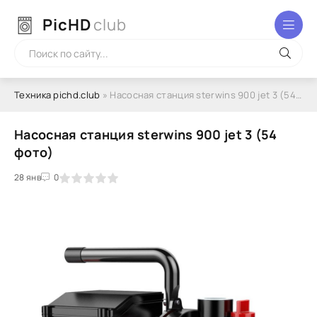
PicHD
club
Техника pichd.club
» Насосная станция sterwins 900 jet 3 (54 фото)
Насосная станция sterwins 900 jet 3 (54
фото)
2
3
28 янв
4
5
0