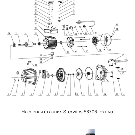
Насосная станция Sterwins 53706r схема