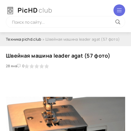
PicHD
club
Техника pichd.club
» Швейная машина leader agat (57 фото)
Швейная машина leader agat (57 фото)
2
3
28 янв
4
5
0