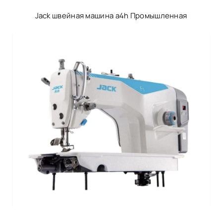
Jack швейная машина a4h Промышленная