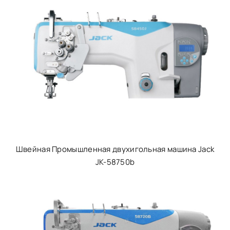
Швейная Промышленная двухигольная машина Jack
JK-58750b