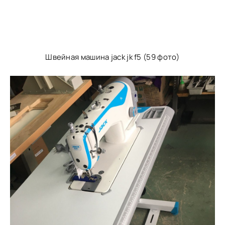
Швейная машина jack jk f5 (59 фото)