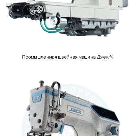
Промышленная швейная машина Джек f4