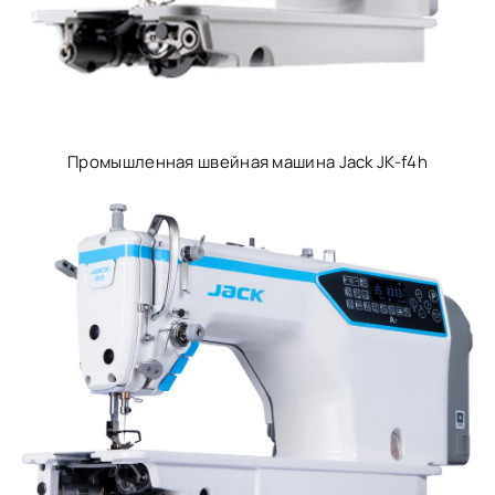
Промышленная швейная машина Jack JK-f4h