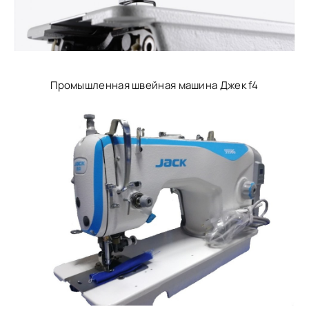
Промышленная швейная машина Джек f4