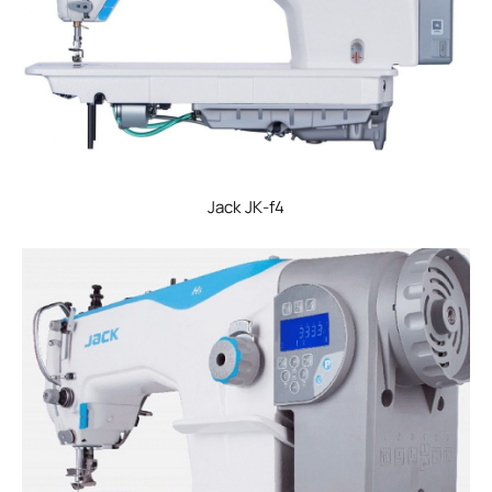
Jack JK-f4