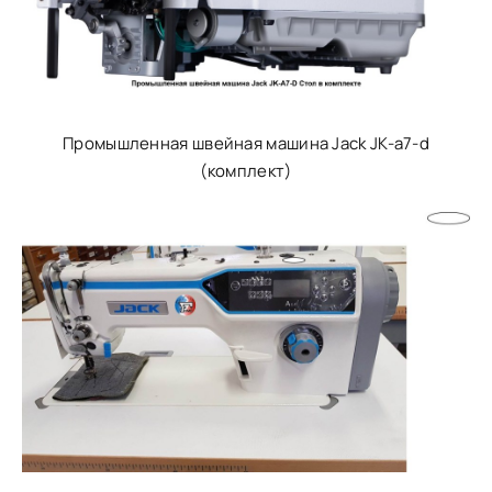
Промышленная швейная машина Jack JK-a7-d
(комплект)