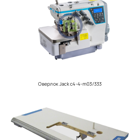
Оверлок Jack c4-4-m03/333