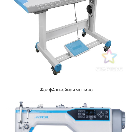
Жак ф4 швейная машина