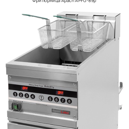
Фритюрница Apach APFG-89p