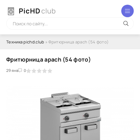
PicHD
club
Техника pichd.club
» Фритюрница apach (54 фото)
Фритюрница apach (54 фото)
2
3
29 янв
4
5
0