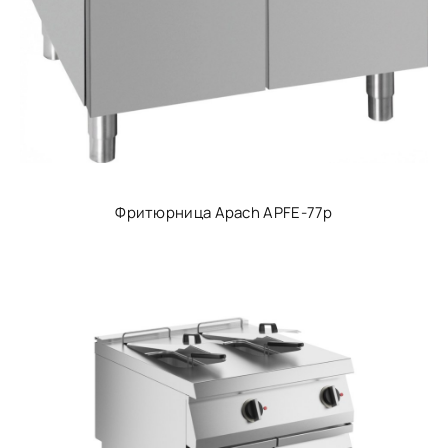
Фритюрница Apach APFE-77p