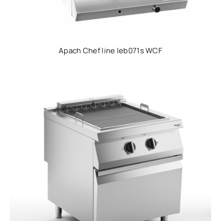
Apach Chef line leb071s WCF