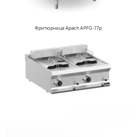
Фритюрница Apach APFG-77p