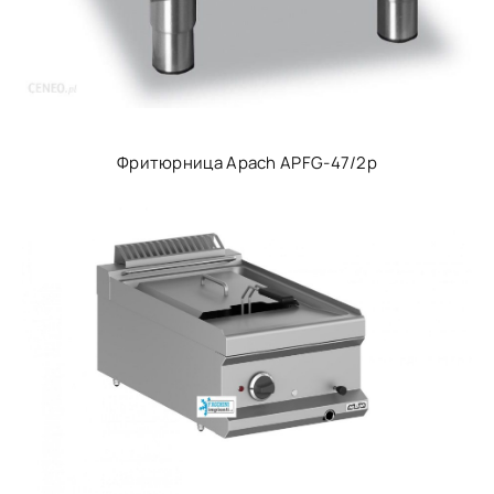
Фритюрница Apach APFG-47/2p