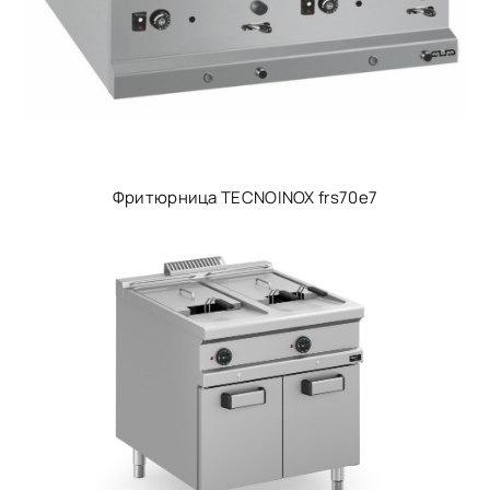
Фритюрница TECNOINOX frs70e7