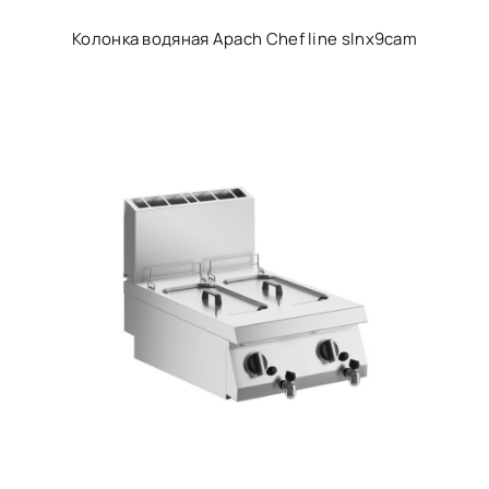
Колонка водяная Apach Chef line slnx9cam