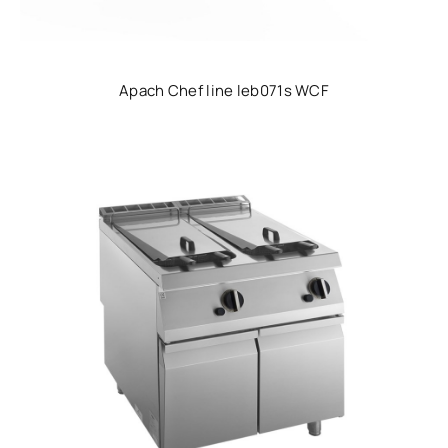
Apach Chef line leb071s WCF