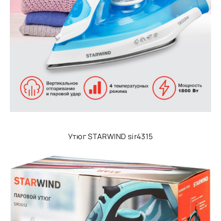
Утюг STARWIND sir4315