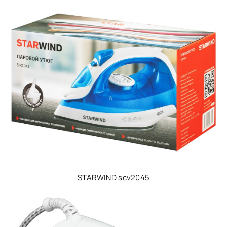
STARWIND scv2045