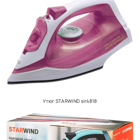
Утюг STARWIND sir4818