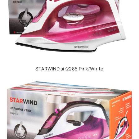
STARWIND sir2285 Pink/White