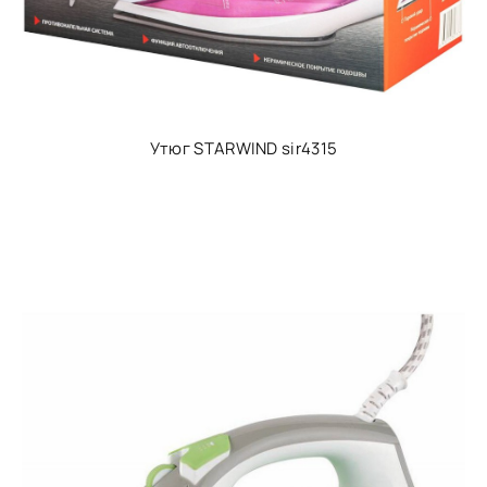
Утюг STARWIND sir4315