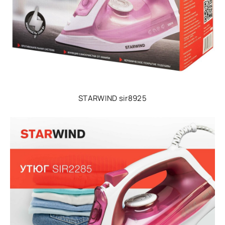
STARWIND sir8925