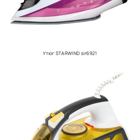
Утюг STARWIND sir6921