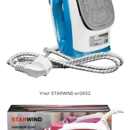
Утюг STARWIND sir2652