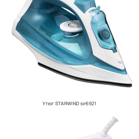
Утюг STARWIND sir6921