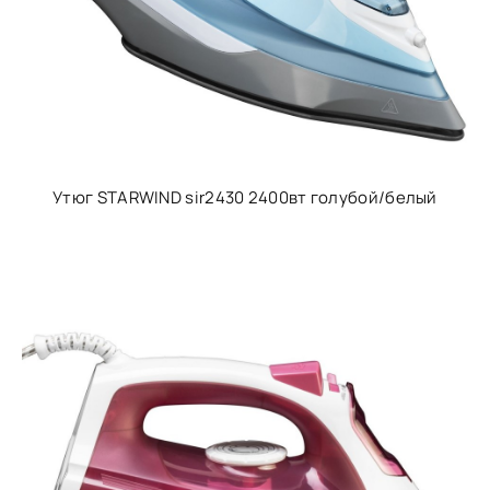
Утюг STARWIND sir2430 2400вт голубой/белый