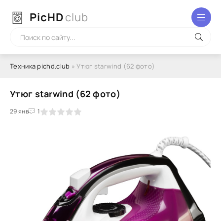
PicHD
club
Техника pichd.club
» Утюг starwind (62 фото)
Утюг starwind (62 фото)
2
3
29 янв
4
5
1