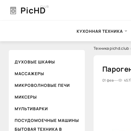
CLUB
PicHD
КУХОННАЯ ТЕХНИКА
Техника pichd.club
ДУХОВЫЕ ШКАФЫ
Пароген
МАССАЖЕРЫ
0
01 фев
1
2
---
3
4
457
5
МИКРОВОЛНОВЫЕ ПЕЧИ
МИКСЕРЫ
МУЛЬТИВАРКИ
ПОСУДОМОЕЧНЫЕ МАШИНЫ
БЫТОВАЯ ТЕХНИКА В