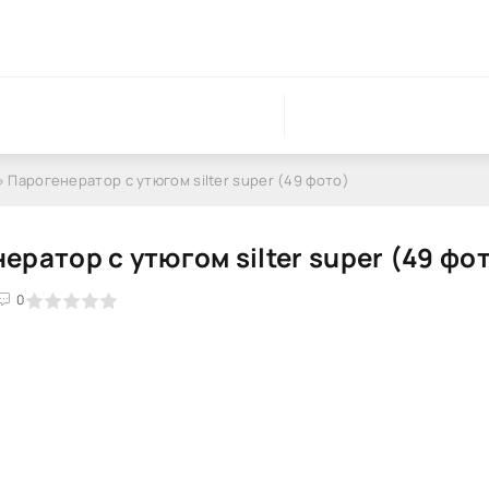
» Парогенератор с утюгом silter super (49 фото)
ератор с утюгом silter super (49 фо
0