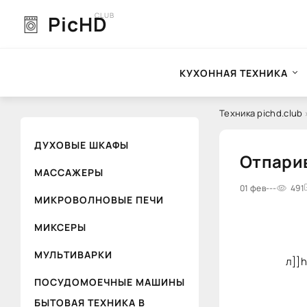
CLUB
PicHD
КУХОННАЯ ТЕХНИКА
Техника pichd.club
ДУХОВЫЕ ШКАФЫ
Отпарив
МАССАЖЕРЫ
0
01 фев
1
2
---
3
4
491
5
МИКРОВОЛНОВЫЕ ПЕЧИ
МИКСЕРЫ
МУЛЬТИВАРКИ
л]]h
ПОСУДОМОЕЧНЫЕ МАШИНЫ
БЫТОВАЯ ТЕХНИКА В