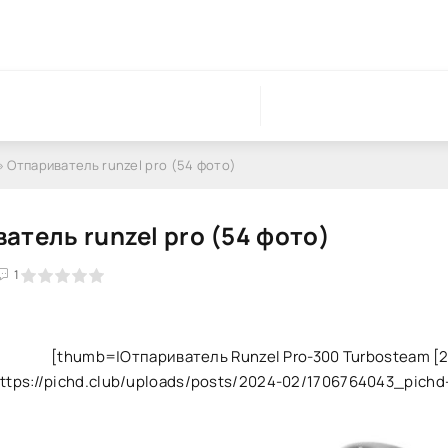
» Отпариватель runzel pro (54 фото)
атель runzel pro (54 фото)
1
[thumb=|Отпариватель Runzel Pro-300 Turbosteam [225
ttps://pichd.club/uploads/posts/2024-02/1706764043_pichd-c