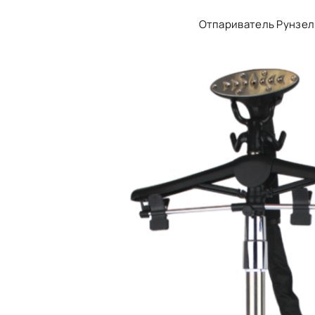
Отпариватель Рунзел