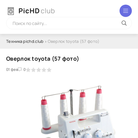
PicHD
club
Техника pichd.club
» Оверлок toyota (57 фото)
Оверлок toyota (57 фото)
2
3
01 фев
4
5
0