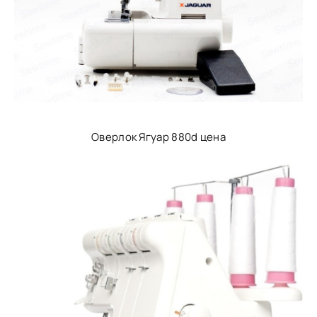
Оверлок Ягуар 880d цена