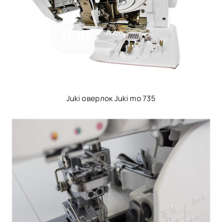
Juki оверлок Juki mo 735