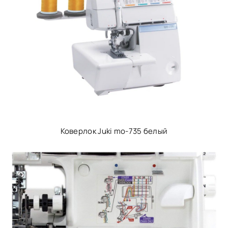
Коверлок Juki mo-735 белый