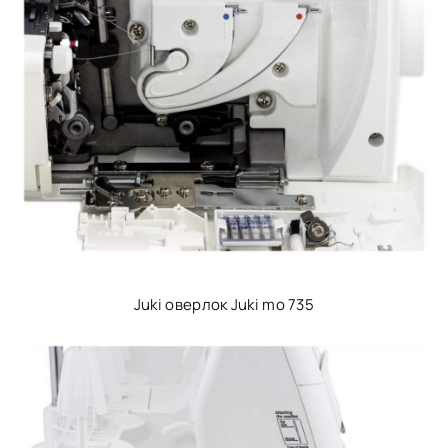
Juki оверлок Juki mo 735