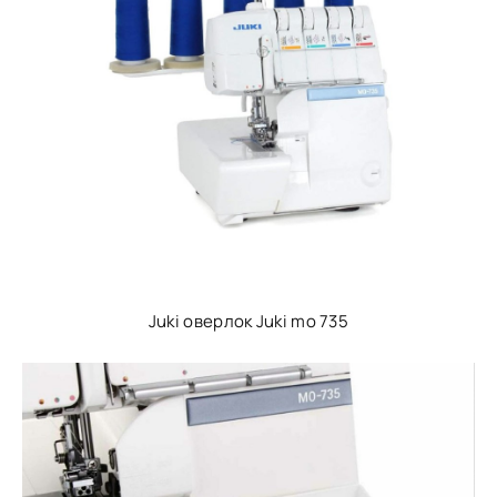
Juki оверлок Juki mo 735