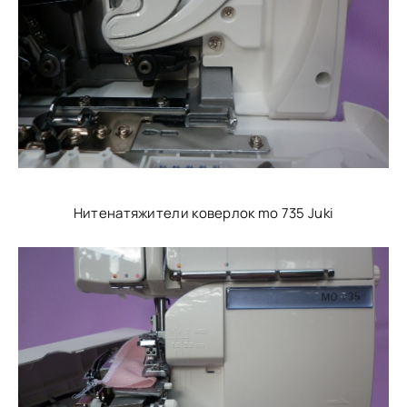
Нитенатяжители коверлок mo 735 Juki