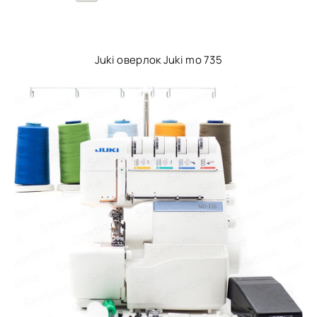
Juki оверлок Juki mo 735