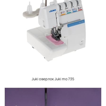
Juki оверлок Juki mo 735