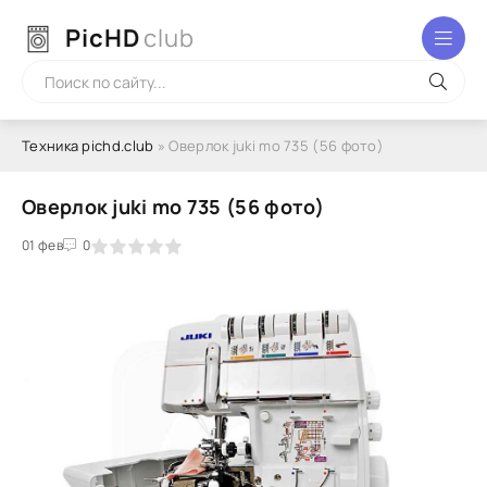
PicHD
club
Техника pichd.club
» Оверлок juki mo 735 (56 фото)
Оверлок juki mo 735 (56 фото)
2
3
01 фев
4
5
0