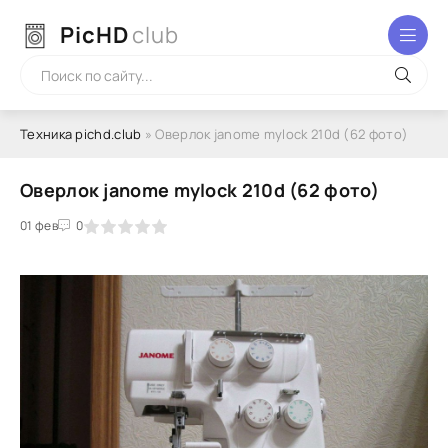
PicHD
club
Техника pichd.club
» Оверлок janome mylock 210d (62 фото)
Оверлок janome mylock 210d (62 фото)
2
3
01 фев
4
5
0