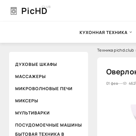
CLUB
PicHD
КУХОННАЯ ТЕХНИКА
Техника pichd.club
ДУХОВЫЕ ШКАФЫ
Оверлок
МАССАЖЕРЫ
0
01 фев
1
---
2
3
4
462
5
МИКРОВОЛНОВЫЕ ПЕЧИ
МИКСЕРЫ
МУЛЬТИВАРКИ
ПОСУДОМОЕЧНЫЕ МАШИНЫ
БЫТОВАЯ ТЕХНИКА В