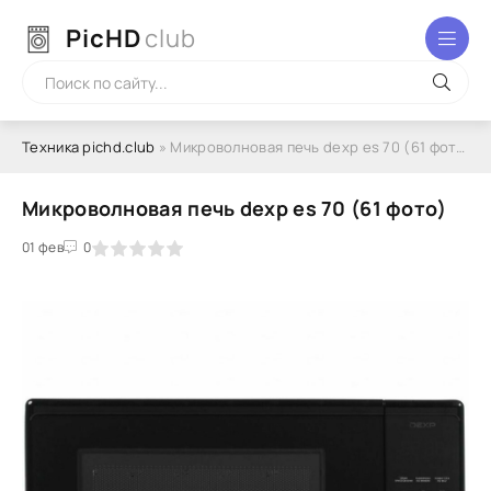
PicHD
club
Техника pichd.club
» Микроволновая печь dexp es 70 (61 фото)
Микроволновая печь dexp es 70 (61 фото)
2
3
01 фев
4
5
0