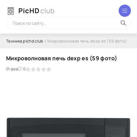
PicHD
club
Техника pichd.club
» Микроволновая печь dexp es (59 фото)
Микроволновая печь dexp es (59 фото)
2
3
01 фев
4
5
0