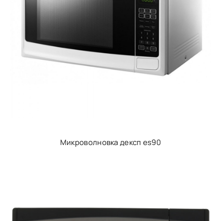
Микроволновка дексп es90