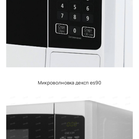
Микроволновка дексп es90