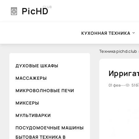
CLUB
PicHD
КУХОННАЯ ТЕХНИКА
Техника pichd.club
ДУХОВЫЕ ШКАФЫ
Ирригат
МАССАЖЕРЫ
0
01 фев
1
2
---
3
4
516
5
МИКРОВОЛНОВЫЕ ПЕЧИ
МИКСЕРЫ
МУЛЬТИВАРКИ
ПОСУДОМОЕЧНЫЕ МАШИНЫ
БЫТОВАЯ ТЕХНИКА В