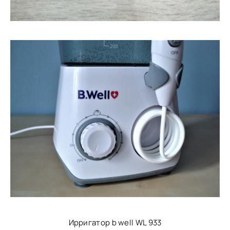
Ирригатор b well WL 933