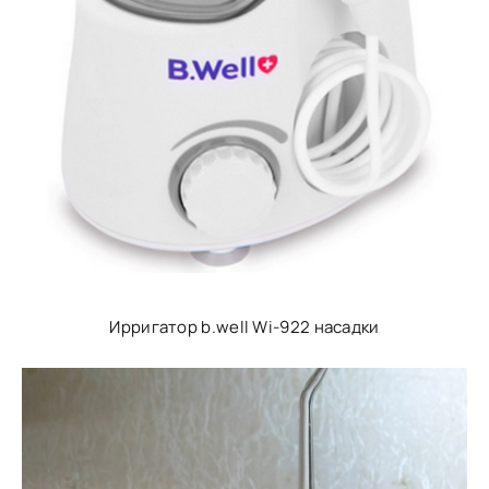
Ирригатор b.well Wi-922 насадки