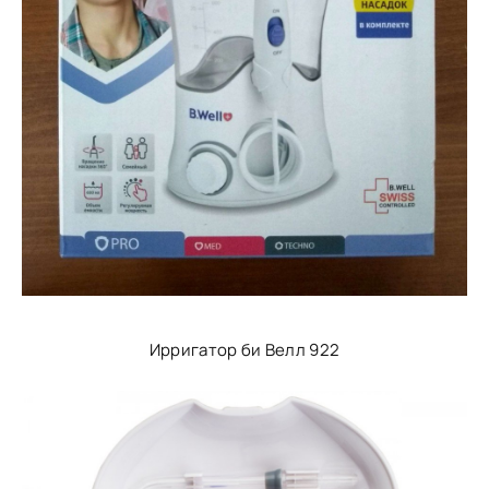
Ирригатор би Велл 922