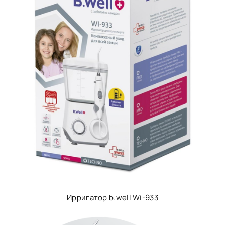
Ирригатор b.well Wi-933