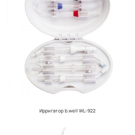
Ирригатор b.well WL-922