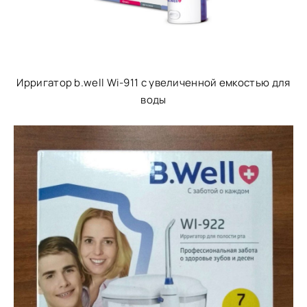
Ирригатор b.well Wi-911 с увеличенной емкостью для
воды