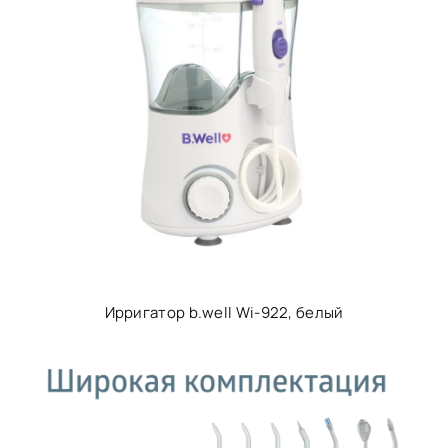
Ирригатор b.well Wi-922, белый