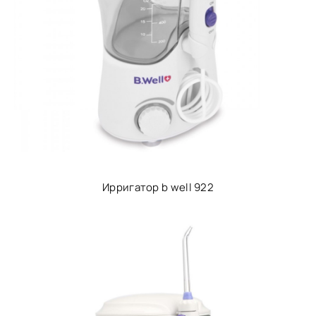
Ирригатор b well 922