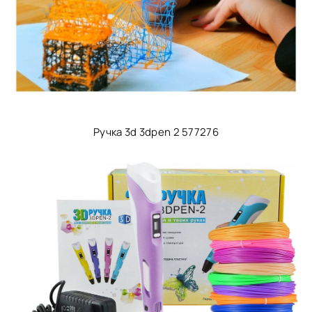
Ручка 3d 3dpen 2 577276