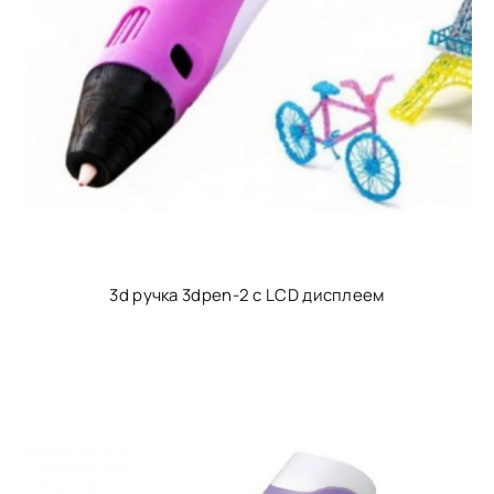
3d ручка 3dpen-2 с LCD дисплеем