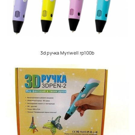
3d ручка Myriwell rp100b