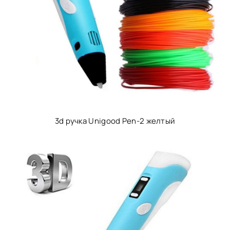
3d ручка Unigood Pen-2 желтый