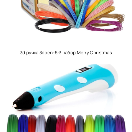
3d ручка 3dpen-6-3 набор Merry Christmas