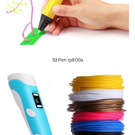
3d Pen rp800a