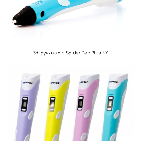
3d-ручка unid Spider Pen Plus NY