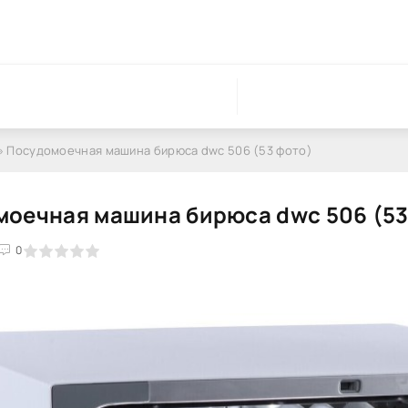
» Посудомоечная машина бирюса dwc 506 (53 фото)
оечная машина бирюса dwc 506 (53
0