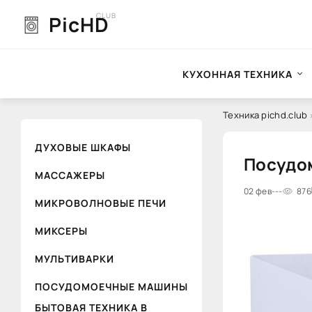
CLUB
PicHD
КУХОННАЯ ТЕХНИКА
Техника pichd.club
ДУХОВЫЕ ШКАФЫ
Посудом
МАССАЖЕРЫ
0
02 фев
1
2
---
3
4
876
5
МИКРОВОЛНОВЫЕ ПЕЧИ
МИКСЕРЫ
МУЛЬТИВАРКИ
ПОСУДОМОЕЧНЫЕ МАШИНЫ
БЫТОВАЯ ТЕХНИКА В