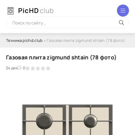
PicHD
club
Техника pichd.club
» Газовая плита zigmund shtain (78 фото)
Газовая плита zigmund shtain (78 фото)
2
3
24 дек
4
5
0