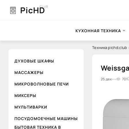
CLUB
PicHD
КУХОННАЯ ТЕХНИКА
Техника pichd.club
ДУХОВЫЕ ШКАФЫ
Weissga
МАССАЖЕРЫ
0
25 дек
1
2
---
3
4
701
5
МИКРОВОЛНОВЫЕ ПЕЧИ
МИКСЕРЫ
МУЛЬТИВАРКИ
ПОСУДОМОЕЧНЫЕ МАШИНЫ
БЫТОВАЯ ТЕХНИКА В