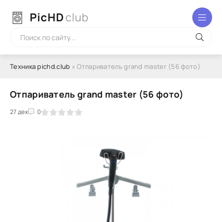
PicHD
club
Техника pichd.club
» Отпариватель grand master (56 фото)
Отпариватель grand master (56 фото)
2
3
27 дек
4
5
0