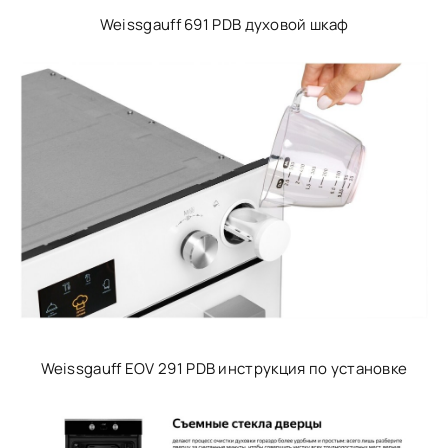
Weissgauff 691 PDB духовой шкаф
Weissgauff EOV 291 PDB инструкция по установке