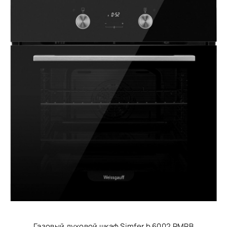
Газовый духовой шкаф Simfer b 6002 RMRB