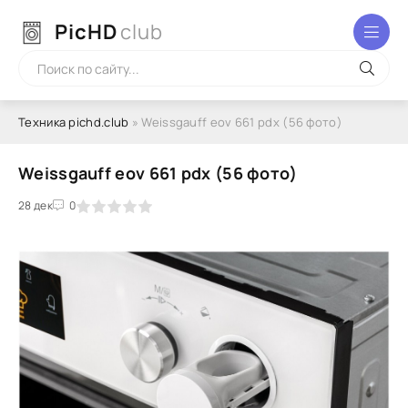
PicHD
club
Техника pichd.club
» Weissgauff eov 661 pdx (56 фото)
Weissgauff eov 661 pdx (56 фото)
2
3
28 дек
4
5
0