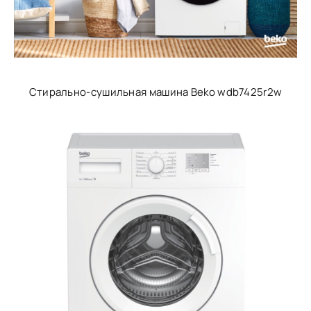
Стирально-сушильная машина Beko wdb7425r2w