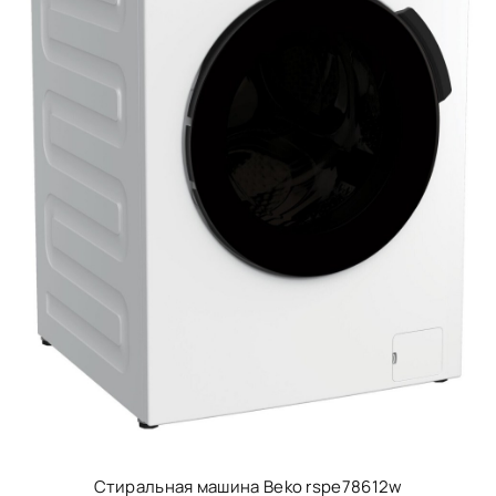
Стиральная машина Beko rspe78612w