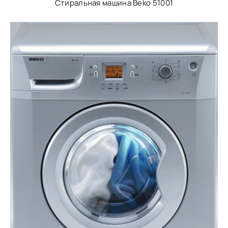
Стиральная машина Beko 51001