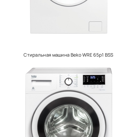
Стиральная машина Beko WRE 65p1 BSS