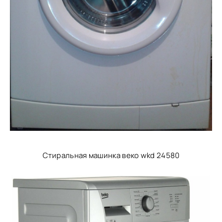
Стиральная машинка веко wkd 24580