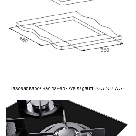
Газовая варочная панель Weissgauff HGG 302 WGH