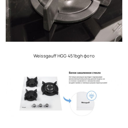
Weissgauff HGG 451bgh фото