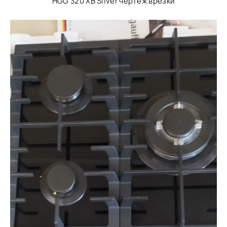
HGG 320 XB Silver чертеж врезки