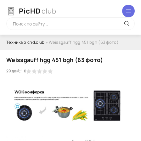
PicHD
club
Техника pichd.club
» Weissgauff hgg 451 bgh (63 фото)
Weissgauff hgg 451 bgh (63 фото)
2
3
29 дек
4
5
0