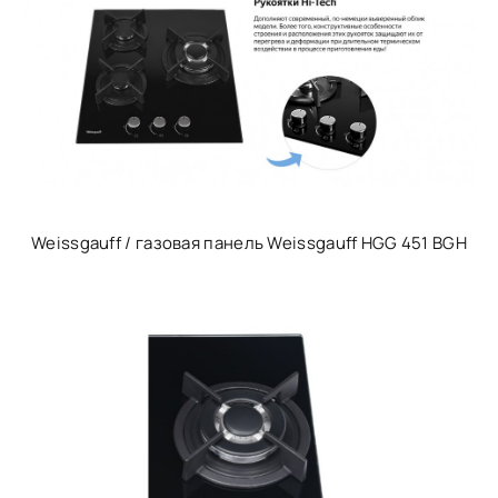
Weissgauff / газовая панель Weissgauff HGG 451 BGH