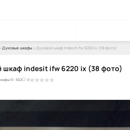
»
Духовые шкафы
» Духовой шкаф indesit ifw 6220 ix (38 фото)
 шкаф indesit ifw 6220 ix (38 фото)
шкафы
1
2
3
4
502
5
0