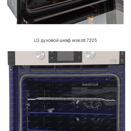
LG духовой шкаф wsezd 7225