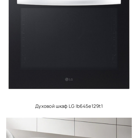
Духовой шкаф LG lb645e129t1