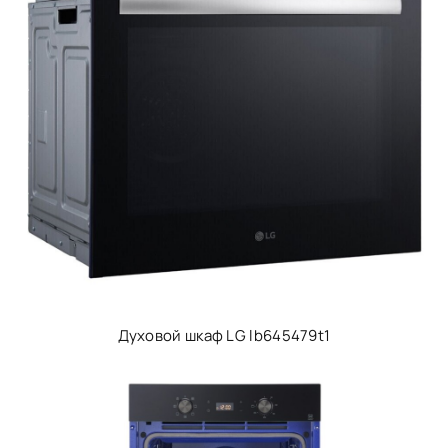
Духовой шкаф LG lb645479t1