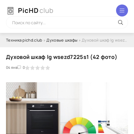
PicHD
club
Техника pichd.club
»
Духовые шкафы
» Духовой шкаф lg wsezd7225s1 (42 фото)
Духовой шкаф lg wsezd7225s1 (42 фото)
2
3
04 янв
4
5
0