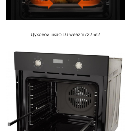
Духовой шкаф LG wsezm7225s2