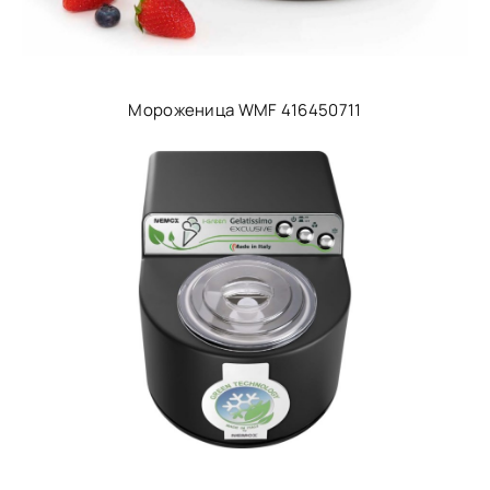
Мороженица WMF 416450711