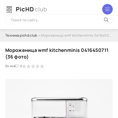
PicHD
club
Техника pichd.club
» Мороженица wmf kitchenminis 0416450711 (36 фото)
Мороженица wmf kitchenminis 0416450711
(36 фото)
2
3
04 янв
4
5
0