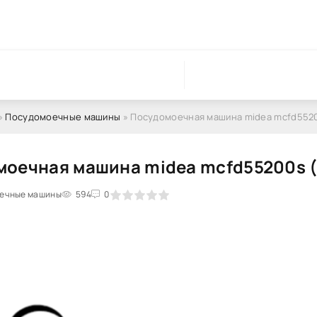
»
Посудомоечные машины
» Посудомоечная машина midea mcfd5520
оечная машина midea mcfd55200s (
ечные машины
1
2
3
4
594
5
0