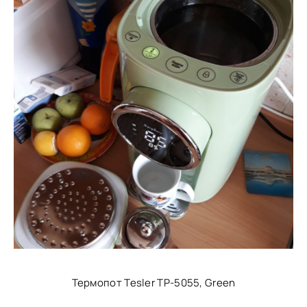
Термопот Tesler TP-5055, Green