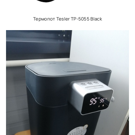
Термопот Tesler TP-5055 Black