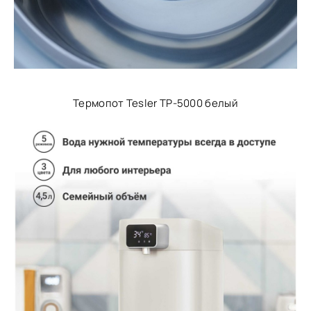
Термопот Tesler TP-5000 белый