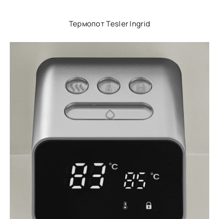
Термопот Tesler Ingrid