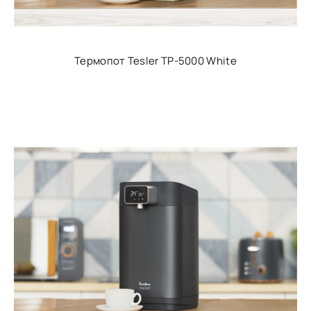
Термопот Tesler TP-5000 White