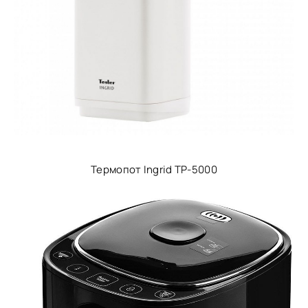
Термопот Ingrid TP-5000