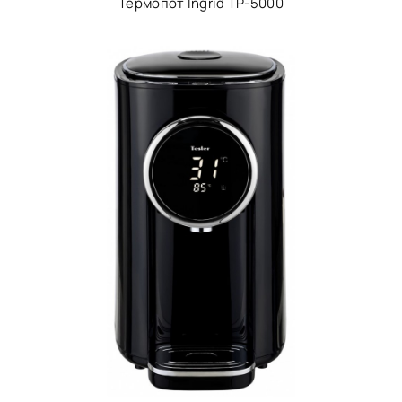
Термопот Ingrid TP-5000