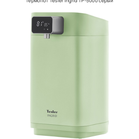
Термопот Tesler Ingrid TP-5000 серый