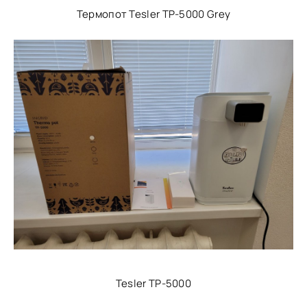
Термопот Tesler TP-5000 Grey
Tesler TP-5000