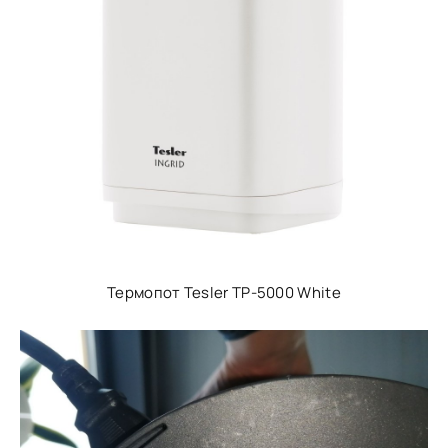
Термопот Tesler TP-5000 White