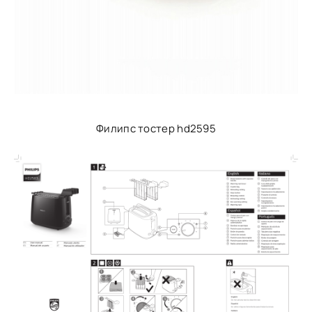
Филипс тостер hd2595