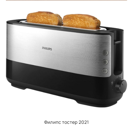
Филипс тостер 2021