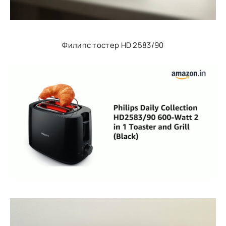
Филипс тостер HD 2583/90