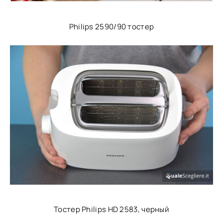
Philips 2590/90 тостер
Тостер Philips HD 2583, черный