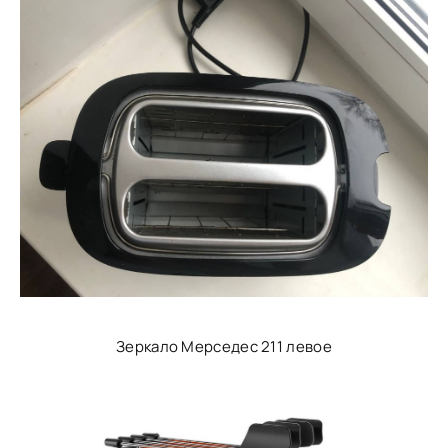
Зеркало Мерседес 211 левое