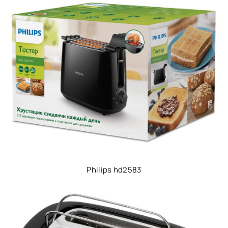
Philips hd2583