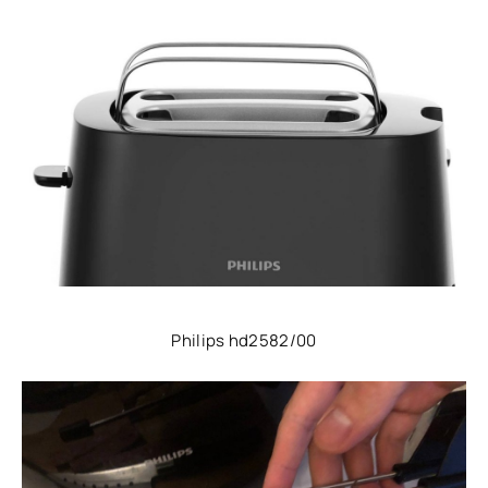
Philips hd2582/00