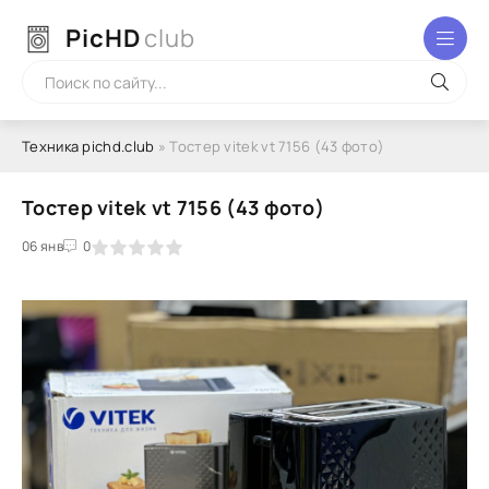
PicHD
club
Техника pichd.club
» Тостер vitek vt 7156 (43 фото)
Тостер vitek vt 7156 (43 фото)
2
3
06 янв
4
5
0