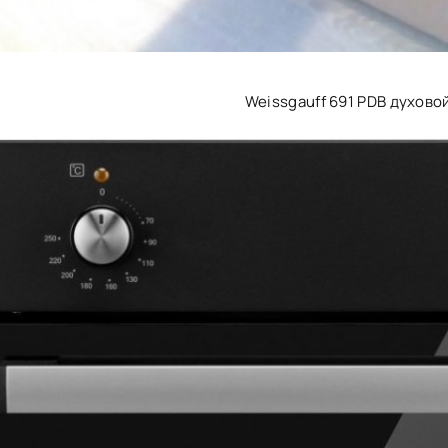
Weissgauff 691 PDB духово