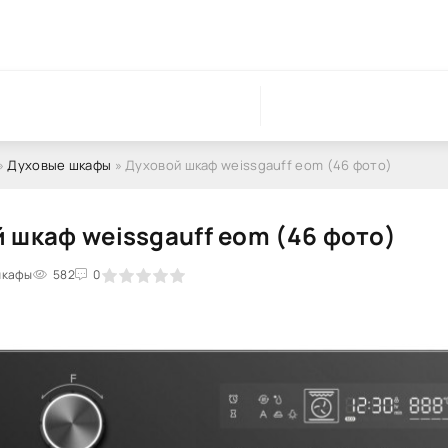
»
Духовые шкафы
» Духовой шкаф weissgauff eom (46 фото)
 шкаф weissgauff eom (46 фото)
шкафы
1
2
3
4
582
5
0