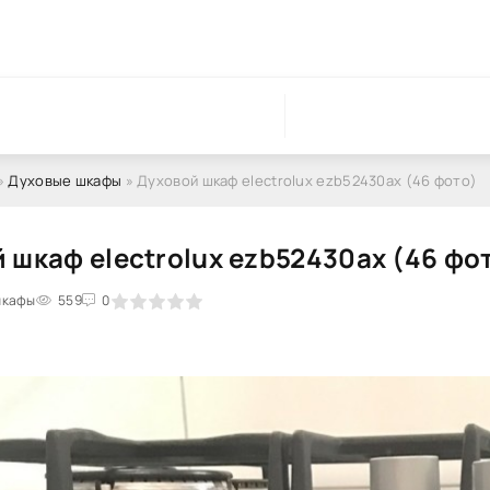
»
Духовые шкафы
» Духовой шкаф electrolux ezb52430ax (46 фото)
 шкаф electrolux ezb52430ax (46 фо
шкафы
1
2
3
4
559
5
0