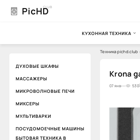
CLUB
PicHD
КУХОННАЯ ТЕХНИКА
Техника pichd.club
»
ДУХОВЫЕ ШКАФЫ
Krona ga
МАССАЖЕРЫ
0
07 янв
1
---
2
3
4
530
5
МИКРОВОЛНОВЫЕ ПЕЧИ
МИКСЕРЫ
МУЛЬТИВАРКИ
ПОСУДОМОЕЧНЫЕ МАШИНЫ
БЫТОВАЯ ТЕХНИКА В