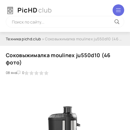
PicHD
club
Техника pichd.club
» Соковыжималка moulinex ju550d10 (46 фото)
Соковыжималка moulinex ju550d10 (46
фото)
2
3
08 янв
4
5
0