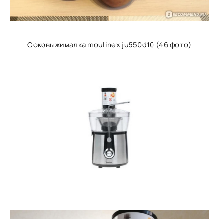
Соковыжималка moulinex ju550d10 (46 фото)