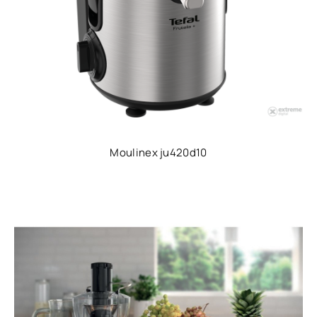
Moulinex ju420d10