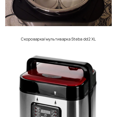
Скороварка/мультиварка Steba dd2 XL