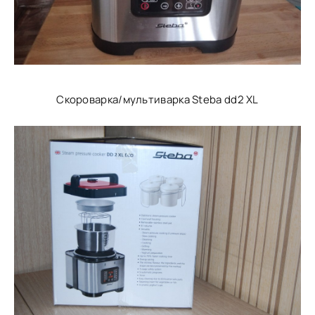
Скороварка/мультиварка Steba dd2 XL