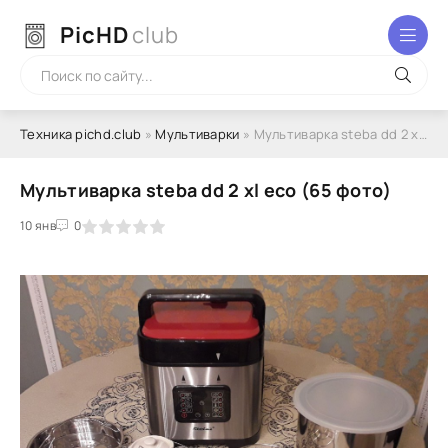
PicHD
club
Техника pichd.club
»
Мультиварки
» Мультиварка steba dd 2 xl eco (65 фото)
Мультиварка steba dd 2 xl eco (65 фото)
2
3
10 янв
4
5
0