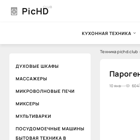
CLUB
PicHD
КУХОННАЯ ТЕХНИКА
Техника pichd.club
ДУХОВЫЕ ШКАФЫ
Пароген
МАССАЖЕРЫ
0
10 янв
1
---
2
3
4
604
5
МИКРОВОЛНОВЫЕ ПЕЧИ
МИКСЕРЫ
МУЛЬТИВАРКИ
ПОСУДОМОЕЧНЫЕ МАШИНЫ
БЫТОВАЯ ТЕХНИКА В