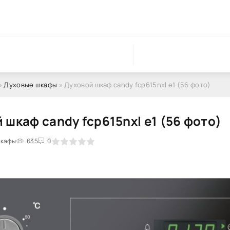
»
Духовые шкафы
» Духовой шкаф candy fcp615nxl e1 (56 фото)
 шкаф candy fcp615nxl e1 (56 фото)
шкафы
1
2
3
4
635
5
0