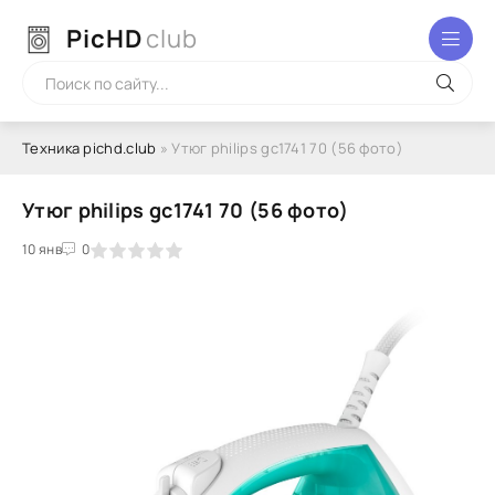
PicHD
club
Техника pichd.club
» Утюг philips gc1741 70 (56 фото)
Утюг philips gc1741 70 (56 фото)
2
3
10 янв
4
5
0